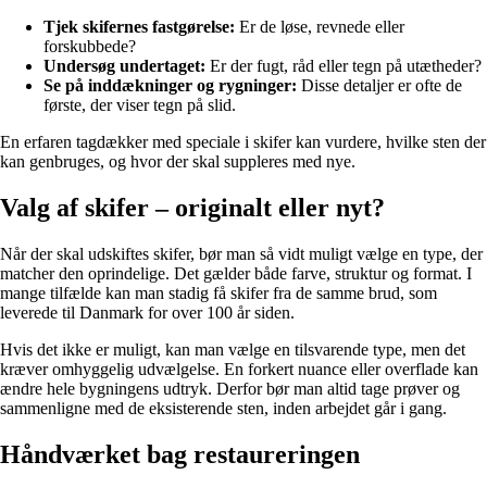
Tjek skifernes fastgørelse:
Er de løse, revnede eller
forskubbede?
Undersøg undertaget:
Er der fugt, råd eller tegn på utætheder?
Se på inddækninger og rygninger:
Disse detaljer er ofte de
første, der viser tegn på slid.
En erfaren tagdækker med speciale i skifer kan vurdere, hvilke sten der
kan genbruges, og hvor der skal suppleres med nye.
Valg af skifer – originalt eller nyt?
Når der skal udskiftes skifer, bør man så vidt muligt vælge en type, der
matcher den oprindelige. Det gælder både farve, struktur og format. I
mange tilfælde kan man stadig få skifer fra de samme brud, som
leverede til Danmark for over 100 år siden.
Hvis det ikke er muligt, kan man vælge en tilsvarende type, men det
kræver omhyggelig udvælgelse. En forkert nuance eller overflade kan
ændre hele bygningens udtryk. Derfor bør man altid tage prøver og
sammenligne med de eksisterende sten, inden arbejdet går i gang.
Håndværket bag restaureringen