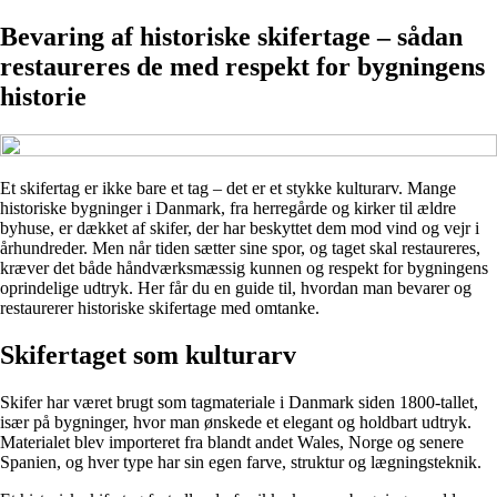
Bevaring af historiske skifertage – sådan
restaureres de med respekt for bygningens
historie
Et skifertag er ikke bare et tag – det er et stykke kulturarv. Mange
historiske bygninger i Danmark, fra herregårde og kirker til ældre
byhuse, er dækket af skifer, der har beskyttet dem mod vind og vejr i
århundreder. Men når tiden sætter sine spor, og taget skal restaureres,
kræver det både håndværksmæssig kunnen og respekt for bygningens
oprindelige udtryk. Her får du en guide til, hvordan man bevarer og
restaurerer historiske skifertage med omtanke.
Skifertaget som kulturarv
Skifer har været brugt som tagmateriale i Danmark siden 1800-tallet,
især på bygninger, hvor man ønskede et elegant og holdbart udtryk.
Materialet blev importeret fra blandt andet Wales, Norge og senere
Spanien, og hver type har sin egen farve, struktur og lægningsteknik.