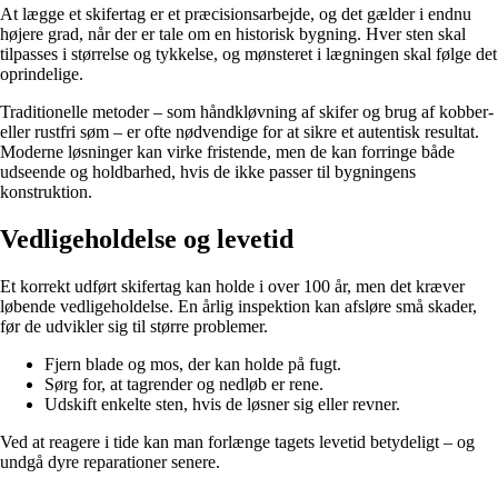
At lægge et skifertag er et præcisionsarbejde, og det gælder i endnu
højere grad, når der er tale om en historisk bygning. Hver sten skal
tilpasses i størrelse og tykkelse, og mønsteret i lægningen skal følge det
oprindelige.
Traditionelle metoder – som håndkløvning af skifer og brug af kobber-
eller rustfri søm – er ofte nødvendige for at sikre et autentisk resultat.
Moderne løsninger kan virke fristende, men de kan forringe både
udseende og holdbarhed, hvis de ikke passer til bygningens
konstruktion.
Vedligeholdelse og levetid
Et korrekt udført skifertag kan holde i over 100 år, men det kræver
løbende vedligeholdelse. En årlig inspektion kan afsløre små skader,
før de udvikler sig til større problemer.
Fjern blade og mos, der kan holde på fugt.
Sørg for, at tagrender og nedløb er rene.
Udskift enkelte sten, hvis de løsner sig eller revner.
Ved at reagere i tide kan man forlænge tagets levetid betydeligt – og
undgå dyre reparationer senere.