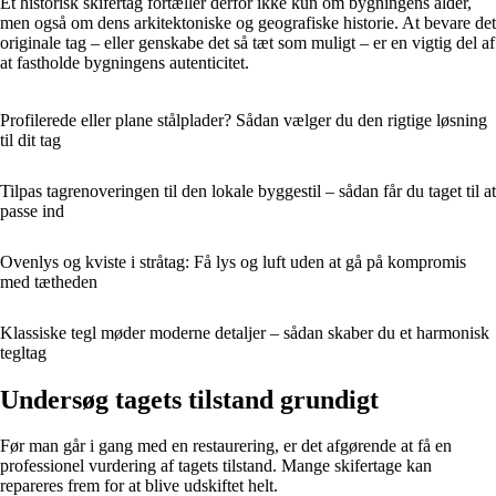
Et historisk skifertag fortæller derfor ikke kun om bygningens alder,
men også om dens arkitektoniske og geografiske historie. At bevare det
originale tag – eller genskabe det så tæt som muligt – er en vigtig del af
at fastholde bygningens autenticitet.
Profilerede eller plane stålplader? Sådan vælger du den rigtige løsning
til dit tag
Tilpas tagrenoveringen til den lokale byggestil – sådan får du taget til at
passe ind
Ovenlys og kviste i stråtag: Få lys og luft uden at gå på kompromis
med tætheden
Klassiske tegl møder moderne detaljer – sådan skaber du et harmonisk
tegltag
Undersøg tagets tilstand grundigt
Før man går i gang med en restaurering, er det afgørende at få en
professionel vurdering af tagets tilstand. Mange skifertage kan
repareres frem for at blive udskiftet helt.