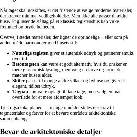
Når taget skal udskiftes, er det fristende at vælge moderne materialer,
der kræver minimal vedligeholdelse. Men ikke alle passer til ældre
huse. Et glinsende ståltag på et klassisk teglstenshus kan virke
fremmed og bryde helheden.
Overvej i stedet materialer, der ligner de oprindelige – eller som på
anden måde harmonerer med husets stil:
Naturlige teglsten
giver et autentisk udtryk og patinerer smukt
over tid.
Betontagsten
kan være et godt alternativ, hvis du ønsker en
mere økonomisk løsning, men vælg en farve og form, der
matcher husets alder.
Skifer
passer til mange ældre villaer og byhuse og giver et
elegant, tidløst udtryk.
Tagpap
kan være oplagt til flade tage, men vælg en mat
overflade for et mere afdæmpet look.
Tjek også lokalplanen – i mange områder stilles der krav til
tagmaterialer og farver for at bevare områdets arkitektoniske
sammenhæng.
Bevar de arkitektoniske detaljer