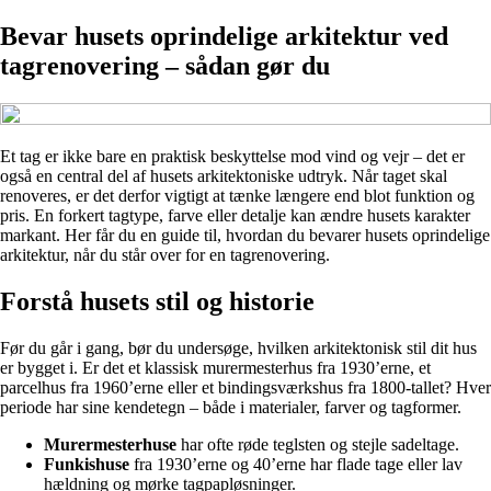
Bevar husets oprindelige arkitektur ved
tagrenovering – sådan gør du
Et tag er ikke bare en praktisk beskyttelse mod vind og vejr – det er
også en central del af husets arkitektoniske udtryk. Når taget skal
renoveres, er det derfor vigtigt at tænke længere end blot funktion og
pris. En forkert tagtype, farve eller detalje kan ændre husets karakter
markant. Her får du en guide til, hvordan du bevarer husets oprindelige
arkitektur, når du står over for en tagrenovering.
Forstå husets stil og historie
Før du går i gang, bør du undersøge, hvilken arkitektonisk stil dit hus
er bygget i. Er det et klassisk murermesterhus fra 1930’erne, et
parcelhus fra 1960’erne eller et bindingsværkshus fra 1800-tallet? Hver
periode har sine kendetegn – både i materialer, farver og tagformer.
Murermesterhuse
har ofte røde teglsten og stejle sadeltage.
Funkishuse
fra 1930’erne og 40’erne har flade tage eller lav
hældning og mørke tagpapløsninger.