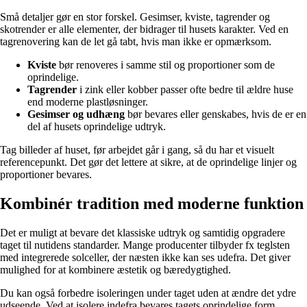
Små detaljer gør en stor forskel. Gesimser, kviste, tagrender og
skotrender er alle elementer, der bidrager til husets karakter. Ved en
tagrenovering kan de let gå tabt, hvis man ikke er opmærksom.
Kviste
bør renoveres i samme stil og proportioner som de
oprindelige.
Tagrender
i zink eller kobber passer ofte bedre til ældre huse
end moderne plastløsninger.
Gesimser og udhæng
bør bevares eller genskabes, hvis de er en
del af husets oprindelige udtryk.
Tag billeder af huset, før arbejdet går i gang, så du har et visuelt
referencepunkt. Det gør det lettere at sikre, at de oprindelige linjer og
proportioner bevares.
Kombinér tradition med moderne funktion
Det er muligt at bevare det klassiske udtryk og samtidig opgradere
taget til nutidens standarder. Mange producenter tilbyder fx teglsten
med integrerede solceller, der næsten ikke kan ses udefra. Det giver
mulighed for at kombinere æstetik og bæredygtighed.
Du kan også forbedre isoleringen under taget uden at ændre det ydre
udseende. Ved at isolere indefra bevares tagets oprindelige form,